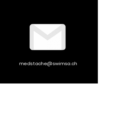
medstache@swimsa.ch
medstache